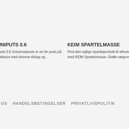
+
NIPUTS 0.6
KEIM SPARTELMASSE
uts 0.6 Universalpuds er en fin puds på
Find den rigtige spartelprodukt til ethve
basis med diverse tilslag og
med KEIM Spartelmasse. Glatte vægove
ing til renovering og finpudsning af
populære, og de opnås let med vores m
Anvendelsesområde Som slutpuds til
spartelmasser. Vores spartelmasser er kl
g af bæredygtige gamle lag af maling
direkte fra spanden og de er dermed let
 af revnedannelser. Partielt eller hele
arbejde med. Læs mere nedenfor og fi
rnstørrelse: 0 – 0,6 mm. Tone Hvid.
rigtige spartelmasse til lige præcis dit 
ing Stålbræt, murerske eller
KEIM Spartelmasse er [...]
e. Forbrug ca. 1.2 [...]
 OS
HANDELSBETINGELSER
PRIVATLIVSPOLITIK