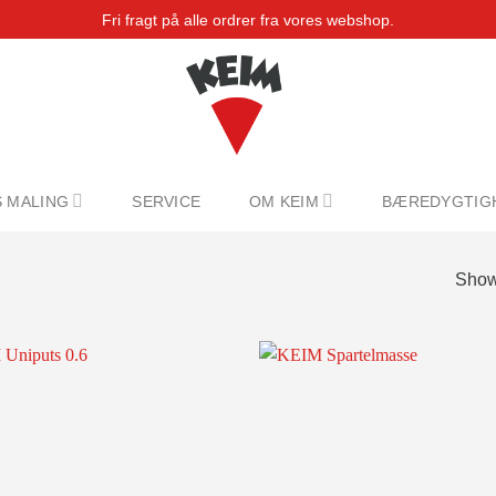
Fri fragt på alle ordrer fra vores webshop.
 MALING
SERVICE
OM KEIM
BÆREDYGTIG
Showi