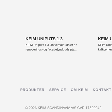
+
+
KEIM UNIPUTS 1.3
KEIM U
KEIM Uniputs 1.3 Universalpuds er en
KEIM Unip
renoverings- og facadetyndpuds på
kalkcement
kalkcementbasis med tilslagsstoffer og
fiberarmer
fiberarmering. Anvendelsesområde Som slutpuds
facader. 
til renovering af bæredygtige gamle lag af maling
renoverin
og puds og af revnedannelser. Partielt eller hele
og puds og
flader. Kornstørrelse: 0 – 1,3 mm. Tone Natural.
flader. Ko
Forarbejdning Egnet værktøj er stålbræt, murske
Forarbejdn
eller pudsmaskine. Forbrug ca. 1.1 kg/m² pr. 1 [...]
pudsmaskin
PRODUKTER
SERVICE
OM KEIM
KONTAKT
© 2026 KEIM SCANDINAVIA A/S CVR 17890042