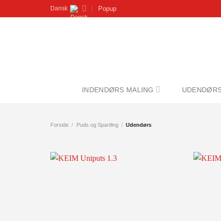
Fortsæt
Popup
Dansk
til
indhold
INDENDØRS MALING
UDENDØRS
Forside
/
Puds og Spartling
/
Udendørs