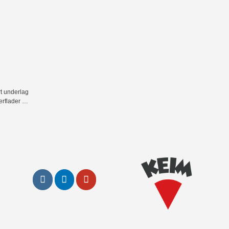
rt underlag
rflader er
ineralske
ar til brug
te at
nd den
underlag.